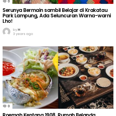
0
Comments
Serunya Bermain sambil Belajar di Krakatau
Park Lampung, Ada Seluncuran Warna-warni
Lho!
by
H
3 years ago
0
Comments
Roemah Kentang 1908, Rumah Belanda