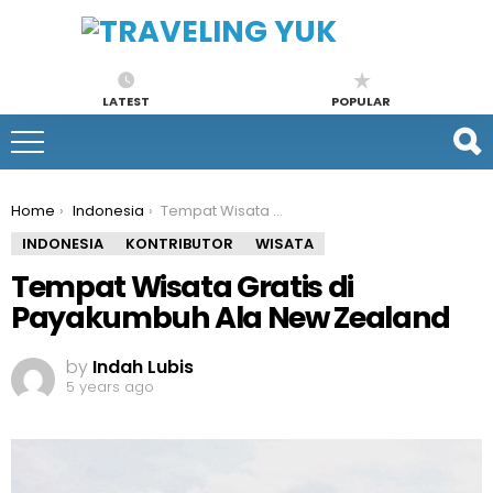
LATEST
POPULAR
You are here:
Home
Indonesia
Tempat Wisata Gratis di Payakumbuh Ala New Zealand
INDONESIA
KONTRIBUTOR
WISATA
Tempat Wisata Gratis di
Payakumbuh Ala New Zealand
by
Indah Lubis
5 years ago