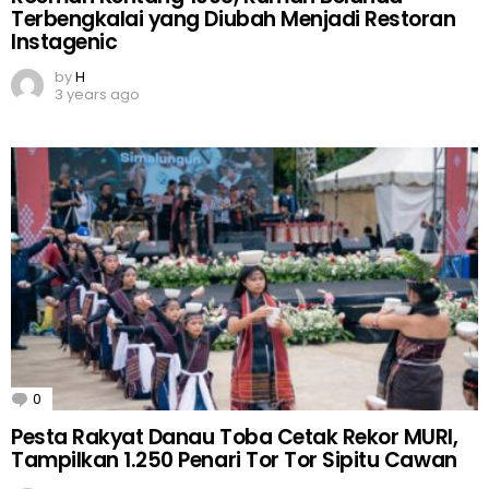
Terbengkalai yang Diubah Menjadi Restoran
Instagenic
by
H
3 years ago
0
Comments
Pesta Rakyat Danau Toba Cetak Rekor MURI,
Tampilkan 1.250 Penari Tor Tor Sipitu Cawan