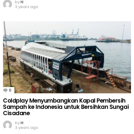
by
H
3 years ago
0
Comments
Coldplay Menyumbangkan Kapal Pembersih
Sampah ke Indonesia untuk Bersihkan Sungai
Cisadane
by
H
3 years ago