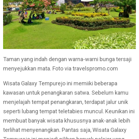
Taman yang indah dengan warna-warni bunga tersaji
menyejukkan mata. Foto via travelspromo.com
Wisata Galaxy Tempurejo ini memiiki beberapa
kawasan untuk penangkaran satwa. Sebelum kamu
menjelajah tempat penangkaran, terdapat jalur unik
seperti lubang tempat teletabies muncul. Keunikan ini
membuat banyak wisata khususnya anak-anak lebih
terlihat menyenangkan. Pantas saja, Wisata Galaxy