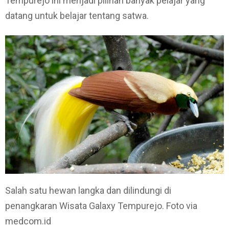
Tempurejo ini menjadi pilihan banyak pelajar yang
datang untuk belajar tentang satwa.
Salah satu hewan langka dan dilindungi di
penangkaran Wisata Galaxy Tempurejo. Foto via
medcom.id