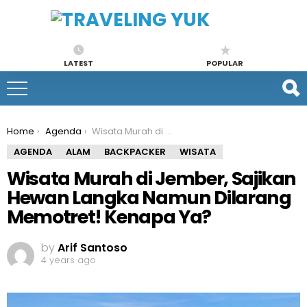
LATEST
POPULAR
You are here:
Home
Agenda
Wisata Murah di Jember, Sajikan Hewan Langka Namun Dilarang Memotret! Kenapa Ya?
AGENDA
ALAM
BACKPACKER
WISATA
Wisata Murah di Jember, Sajikan
Hewan Langka Namun Dilarang
Memotret! Kenapa Ya?
by
Arif Santoso
4 years ago