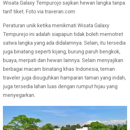
Wisata Galaxy Tempurojo sajikan hewan langka tanpa
tarif tiket. Foto via traveran.com
Peraturan unik ketika menikmati Wisata Galaxy
Tempurejo ini adalah siapapun tidak boleh memotret
satwa langka yang ada didalamnya. Selain, itu tersedia
juga binatang seperti kijang, burung paruh bengkok,
buaya, merpati dan hewan lainnya. Selain menyajikan
berbagai macam binatang khas Indonesia, teman
traveler juga disuguhkan hamparan taman yang indah,
juga tersedia lahan luas dengan rumput hijau yang
menyegarkan.