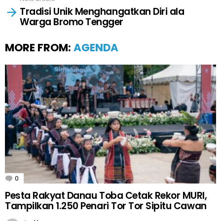
Tradisi Unik Menghangatkan Diri ala
Warga Bromo Tengger
MORE FROM:
AGENDA
0
Comments
Pesta Rakyat Danau Toba Cetak Rekor MURI,
Tampilkan 1.250 Penari Tor Tor Sipitu Cawan