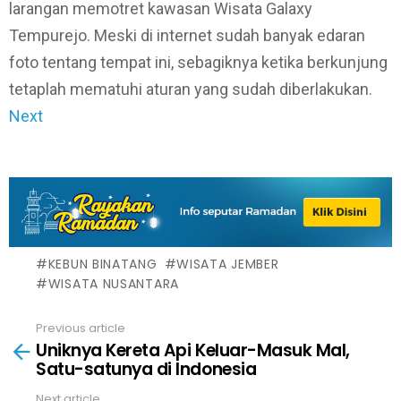
larangan memotret kawasan Wisata Galaxy
Tempurejo. Meski di internet sudah banyak edaran
foto tentang tempat ini, sebagiknya ketika berkunjung
tetaplah mematuhi aturan yang sudah diberlakukan.
Next
KEBUN BINATANG
WISATA JEMBER
WISATA NUSANTARA
Previous article
See
Uniknya Kereta Api Keluar-Masuk Mal,
more
Satu-satunya di Indonesia
Next article