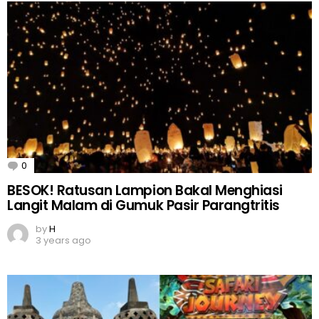
0
Comments
BESOK! Ratusan Lampion Bakal Menghiasi
Langit Malam di Gumuk Pasir Parangtritis
by
H
3 years ago