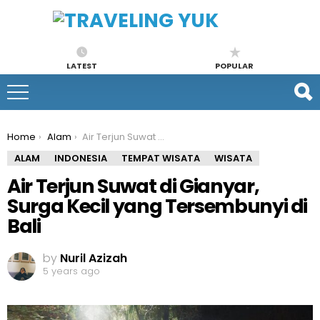
LATEST
POPULAR
You are here:
Home
Alam
Air Terjun Suwat di Gianyar, Surga Kecil yang Tersembunyi di Bali
ALAM
INDONESIA
TEMPAT WISATA
WISATA
Air Terjun Suwat di Gianyar,
Surga Kecil yang Tersembunyi di
Bali
by
Nuril Azizah
5 years ago