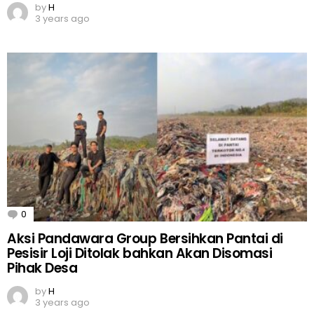
by
H
3 years ago
0
Comments
Aksi Pandawara Group Bersihkan Pantai di
Pesisir Loji Ditolak bahkan Akan Disomasi
Pihak Desa
by
H
3 years ago