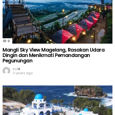
0
Comments
Mangli Sky View Magelang, Rasakan Udara
Dingin dan Menikmati Pemandangan
Pegunungan
by
H
3 years ago