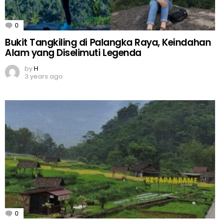
0
Comments
Bukit Tangkiling di Palangka Raya, Keindahan
Alam yang Diselimuti Legenda
by
H
3 years ago
0
Comments