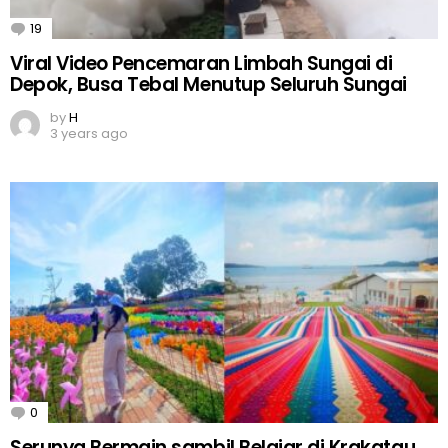
19
Comments
Viral Video Pencemaran Limbah Sungai di
Depok, Busa Tebal Menutup Seluruh Sungai
by
H
3 years ago
0
Comments
Serunya Bermain sambil Belajar di Krakatau