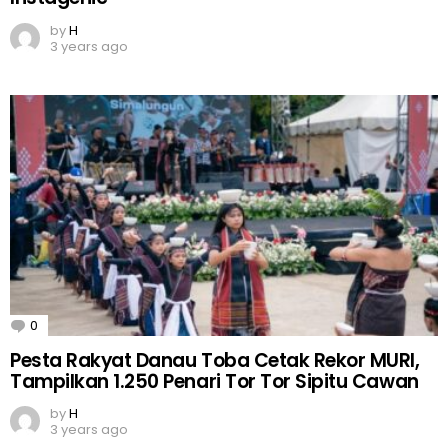
by
H
3 years ago
0
Comments
Pesta Rakyat Danau Toba Cetak Rekor MURI,
Tampilkan 1.250 Penari Tor Tor Sipitu Cawan
by
H
3 years ago