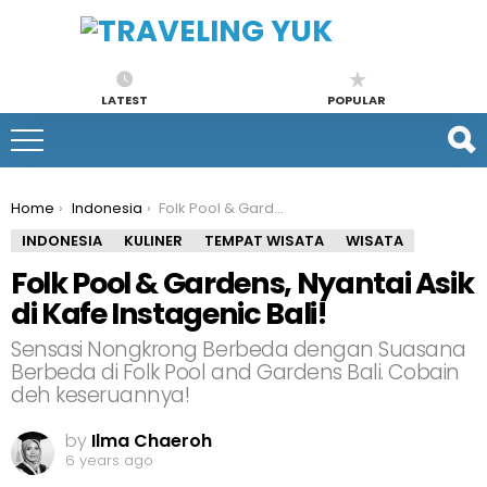
LATEST
POPULAR
You are here:
Home
Indonesia
Folk Pool & Gardens, Nyantai Asik di Kafe Instagenic Bali!
INDONESIA
KULINER
TEMPAT WISATA
WISATA
Folk Pool & Gardens, Nyantai Asik
di Kafe Instagenic Bali!
Sensasi Nongkrong Berbeda dengan Suasana
Berbeda di Folk Pool and Gardens Bali. Cobain
deh keseruannya!
by
Ilma Chaeroh
6 years ago