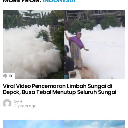
MORE FROM:
INDONESIA
19
Comments
Viral Video Pencemaran Limbah Sungai di
Depok, Busa Tebal Menutup Seluruh Sungai
by
H
3 years ago