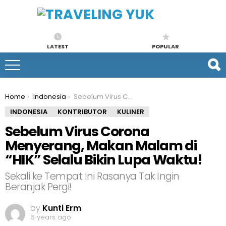
LATEST
POPULAR
You are here:
Home
Indonesia
Sebelum Virus Corona Menyerang, Makan Malam di “HIK” Selalu Bikin Lupa Waktu!
INDONESIA
KONTRIBUTOR
KULINER
Sebelum Virus Corona
Menyerang, Makan Malam di
“HIK” Selalu Bikin Lupa Waktu!
Sekali ke Tempat Ini Rasanya Tak Ingin
Beranjak Pergi!
by
Kunti Erm
6 years ago