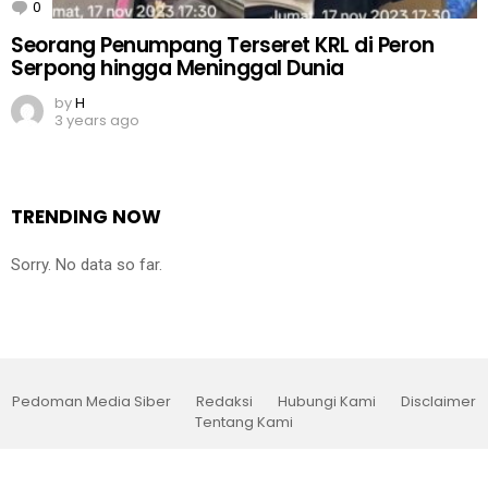
0
Comments
Seorang Penumpang Terseret KRL di Peron
Serpong hingga Meninggal Dunia
by
H
3 years ago
TRENDING NOW
Sorry. No data so far.
Pedoman Media Siber
Redaksi
Hubungi Kami
Disclaimer
Tentang Kami