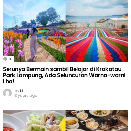
0
Comments
Serunya Bermain sambil Belajar di Krakatau
Park Lampung, Ada Seluncuran Warna-warni
Lho!
by
H
3 years ago