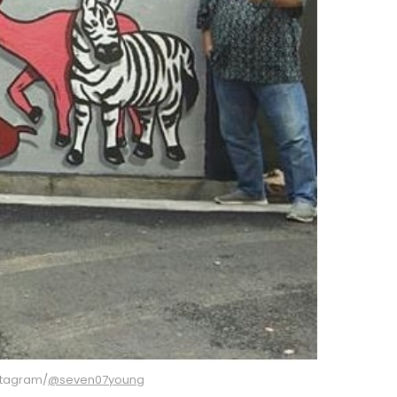
stagram/
@seven07young