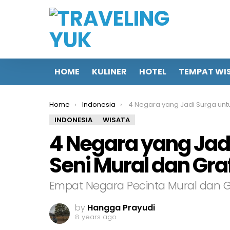
HOME
KULINER
HOTEL
TEMPAT WI
You are here:
Home
Indonesia
4 Negara yang Jadi Surga untuk Pecinta Seni Mural dan
INDONESIA
WISATA
4 Negara yang Jadi
Seni Mural dan Graf
Empat Negara Pecinta Mural dan Gr
by
Hangga Prayudi
8 years ago