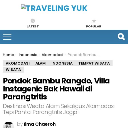
LATEST
POPULAR
You are here:
Home
Indonesia
Akomodasi
Pondok Bambu Rangdo, Villa Instagenic Bak Hawaii di Parangtritis
AKOMODASI
ALAM
INDONESIA
TEMPAT WISATA
WISATA
Pondok Bambu Rangdo, Villa
Instagenic Bak Hawaii di
Parangtritis
Destinasi Wisata Alam Sekaligus Akomodasi
Tepi Pantai Parangtritis Jogja!
by
Ilma Chaeroh