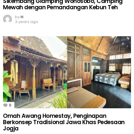
Sikembang Glamping Wonosobo, Camping
Mewah dengan Pemandangan Kebun Teh
by
H
3 years ago
0
Comments
Omah Awang Homestay, Penginapan
Berkonsep Tradisional Jawa Khas Pedesaan
Jogja