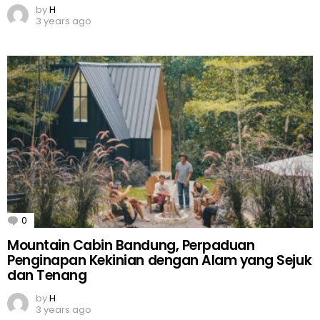
by
H
3 years ago
0
Comments
Mountain Cabin Bandung, Perpaduan
Penginapan Kekinian dengan Alam yang Sejuk
dan Tenang
by
H
3 years ago