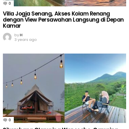
0
Comments
Villa Jogja Senang, Akses Kolam Renang
dengan View Persawahan Langsung di Depan
Kamar
by
H
3 years ago
0
Comments