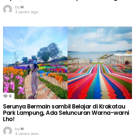
by
H
3 years ago
0
Comments
Serunya Bermain sambil Belajar di Krakatau
Park Lampung, Ada Seluncuran Warna-warni
Lho!
by
H
3 years ago