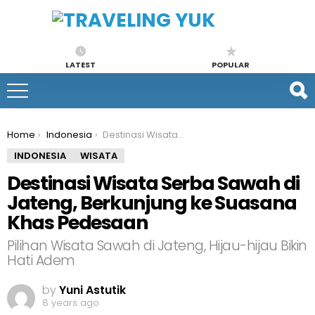
LATEST
POPULAR
You are here:
Home
Indonesia
Destinasi Wisata Serba Sawah di Jateng, Berkunjung ke Suasana Khas Pedesaan
INDONESIA
WISATA
Destinasi Wisata Serba Sawah di
Jateng, Berkunjung ke Suasana
Khas Pedesaan
Pilihan Wisata Sawah di Jateng, Hijau-hijau Bikin
Hati Adem
by
Yuni Astutik
8 years ago