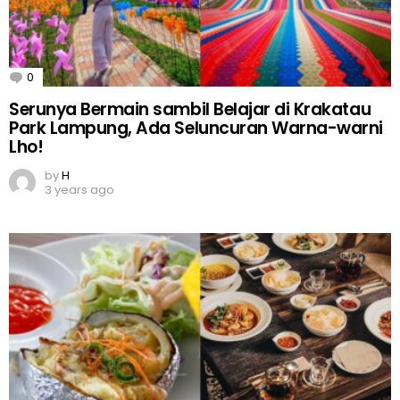
0
Comments
Serunya Bermain sambil Belajar di Krakatau
Park Lampung, Ada Seluncuran Warna-warni
Lho!
by
H
3 years ago