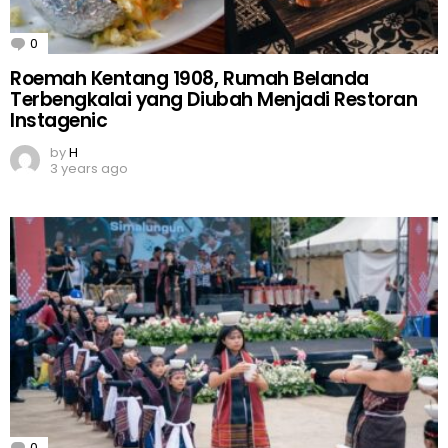
0
Comments
Roemah Kentang 1908, Rumah Belanda
Terbengkalai yang Diubah Menjadi Restoran
Instagenic
by
H
3 years ago
0
Comments