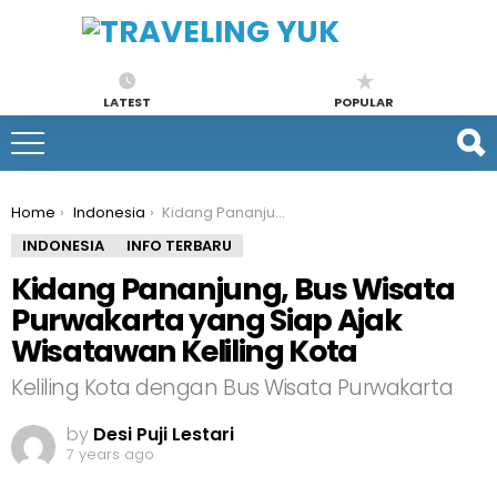
LATEST
POPULAR
You are here:
Home
Indonesia
Kidang Pananjung, Bus Wisata Purwakarta yang Siap Ajak Wisatawan Keliling Kota
INDONESIA
INFO TERBARU
Kidang Pananjung, Bus Wisata
Purwakarta yang Siap Ajak
Wisatawan Keliling Kota
Keliling Kota dengan Bus Wisata Purwakarta
by
Desi Puji Lestari
7 years ago