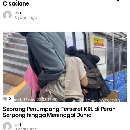
Cisadane
by
H
3 years ago
0
Comments
Seorang Penumpang Terseret KRL di Peron
Serpong hingga Meninggal Dunia
by
H
3 years ago