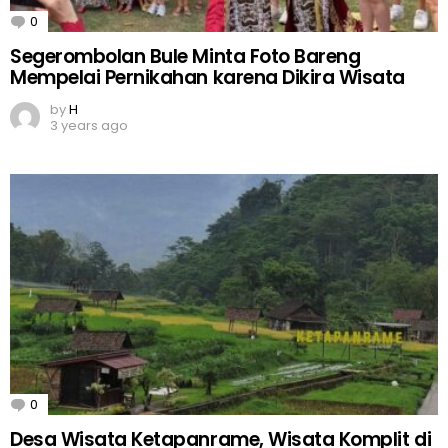
0
Comments
Segerombolan Bule Minta Foto Bareng
Mempelai Pernikahan karena Dikira Wisata
by
H
3 years ago
0
Comments
Desa Wisata Ketapanrame, Wisata Komplit di