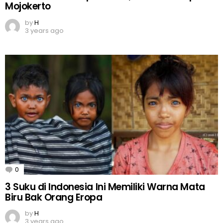
Mojokerto
by
H
3 years ago
0
Comments
3 Suku di Indonesia Ini Memiliki Warna Mata
Biru Bak Orang Eropa
by
H
3 years ago