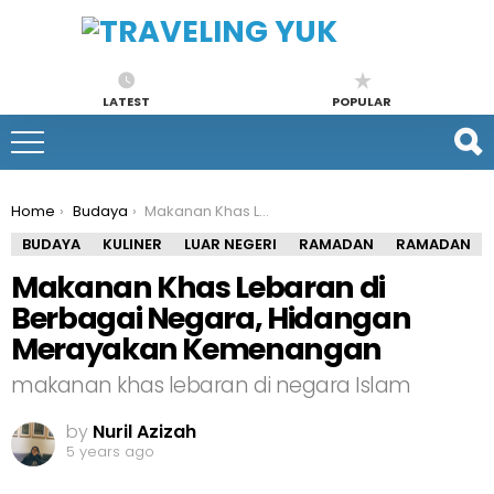
LATEST
POPULAR
You are here:
Home
Budaya
Makanan Khas Lebaran di Berbagai Negara, Hidangan Merayakan Kemenangan
BUDAYA
KULINER
LUAR NEGERI
RAMADAN
RAMADAN
Makanan Khas Lebaran di
Berbagai Negara, Hidangan
Merayakan Kemenangan
makanan khas lebaran di negara Islam
by
Nuril Azizah
5 years ago